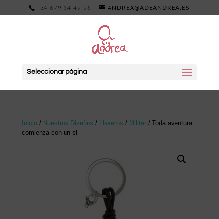
+34 679 34 49 96
ANDREA@ADEANDREA.ES
Seleccionar página
Inicio
/
Nuestros Diseños
/
Llaveros
/
Militar
/ Toda aventura
comienza con un si