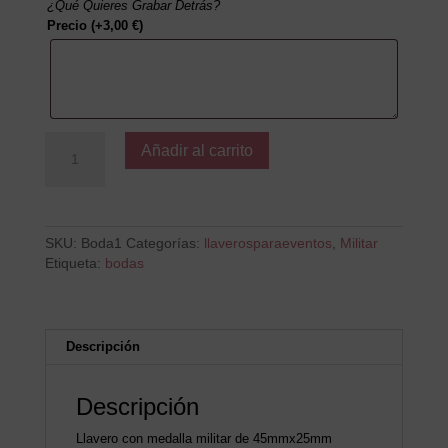
¿Qué Quieres Grabar Detrás?
Precio
(+
3,00
€
)
Toda
Añadir al carrito
aventura
comienza
con
un
si
SKU:
Boda1
Categorías:
llaverosparaeventos
,
Militar
cantidad
Etiqueta:
bodas
Descripción
Descripción
Llavero con medalla militar de 45mmx25mm