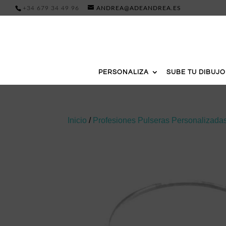
+34 679 34 49 96
ANDREA@ADEANDREA.ES
PERSONALIZA
SUBE TU DIBUJO
Inicio
/
Profesiones Pulseras Personalizada