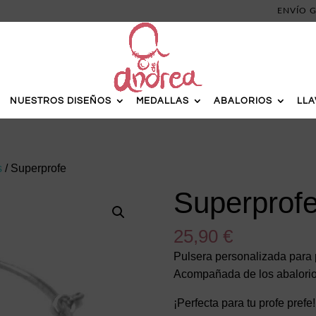
ENVÍO G
NUESTROS DISEÑOS
MEDALLAS
ABALORIOS
LL
s
/ Superprofe
Superprof
25,90
€
Pulsera personalizada para p
Acompañada de los abalorios
¡Perfecta para tu profe prefe