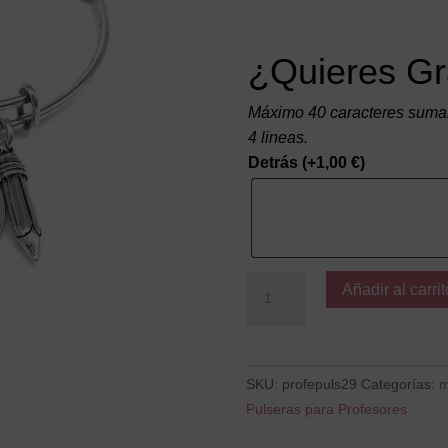
¿Quieres Gr
Máximo 40 caracteres suman
4 lineas.
Detrás
(+
1,00
€
)
Superprofe
Añadir al carrit
cantidad
SKU:
profepuls29
Categorías:
m
Pulseras para Profesores