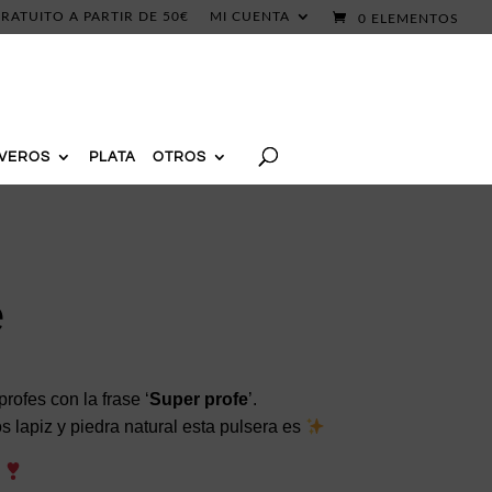
RATUITO A PARTIR DE 50€
MI CUENTA
0 ELEMENTOS
AVEROS
PLATA
OTROS
e
rofes con la frase ‘
Super profe
’.
 lapiz y piedra natural esta pulsera es
!