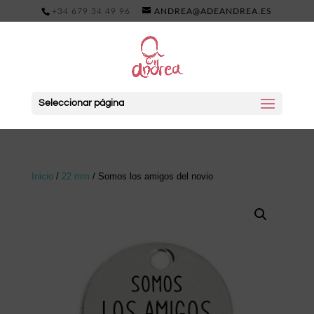
+34 679 34 49 96
ANDREA@ADEANDREA.ES
Seleccionar página
Inicio
/
22 mm
/ Somos los amigos del novio