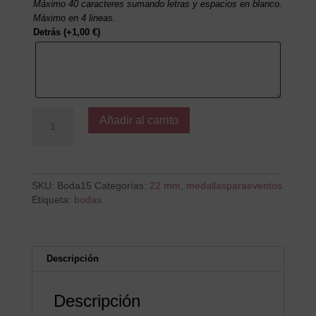
Máximo 40 caracteres sumando letras y espacios en blanco.
Máximo en 4 lineas.
Detrás
(+
1,00
€
)
Somos
Añadir al carrito
los
amigos
del
novio
cantidad
SKU:
Boda15
Categorías:
22 mm
,
medallasparaeventos
Etiqueta:
bodas
Descripción
Descripción