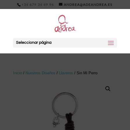
+34 679 34 49 96
ANDREA@ADEANDREA.ES
Seleccionar página
Inicio
/
Nuestros Diseños
/
Llaveros
/ Sin Mi Perro