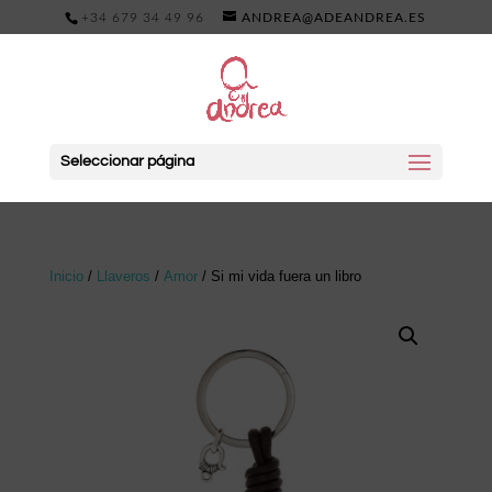
+34 679 34 49 96
ANDREA@ADEANDREA.ES
Seleccionar página
Inicio
/
Llaveros
/
Amor
/ Si mi vida fuera un libro