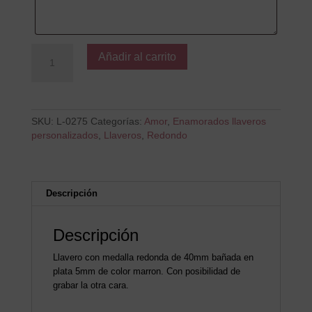
Si
Añadir al carrito
mi
vida
fuera
un
libro
SKU:
L-0275
Categorías:
Amor
,
Enamorados llaveros
cantidad
personalizados
,
Llaveros
,
Redondo
Descripción
Descripción
Llavero con medalla redonda de 40mm bañada en
plata 5mm de color marron. Con posibilidad de
grabar la otra cara.