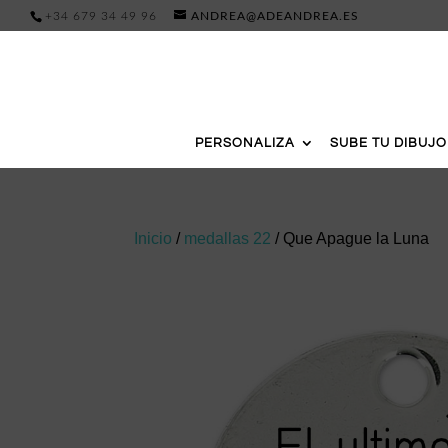
+34 679 34 49 96
ANDREA@ADEANDREA.ES
PERSONALIZA
SUBE TU DIBUJO
Inicio
/
medallas 22
/ Que Apague la Luna