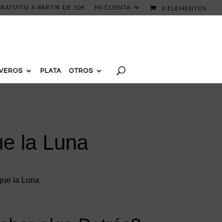
RATUITO A PARTIR DE 50€
MI CUENTA
0 ELEMENTOS
AVEROS
PLATA
OTROS
e la Luna
gue la Luna