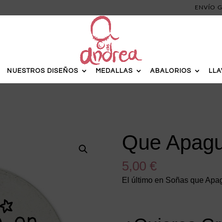
ENVÍO G
NUESTROS DISEÑOS
MEDALLAS
ABALORIOS
LL
Que Apagu
5,00
€
El último en Soñas que Apa