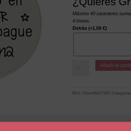
¿Quieres Gr
Máximo 40 caracteres suman
4 lineas.
Detrás
(+
1,00
€
)
Que
Añadir al carrit
Apague
la
Luna
cantidad
SKU:
23ee46b27281
Categoría