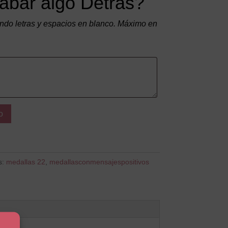
abar algo Detrás?
do letras y espacios en blanco. Máximo en
o
s:
medallas 22
,
medallasconmensajespositivos