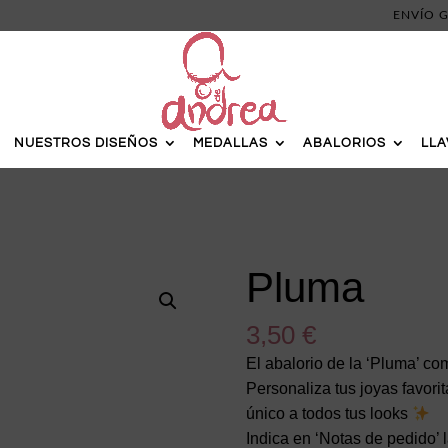
ENVÍO G
NUESTROS DISEÑOS
MEDALLAS
ABALORIOS
LL
Pluma
3,50
€
El abalorio de la ‘Pluma’ co
Personaliza tus joyas favori
único a todos tus looks
Indica en ‘Notas de pedido’ 