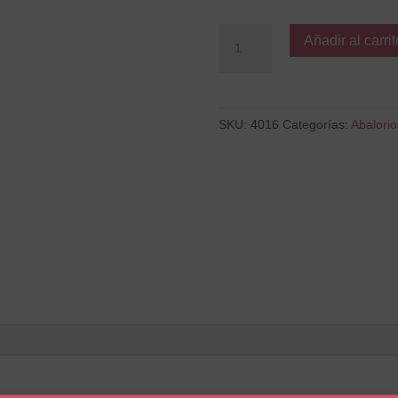
Pluma
Añadir al carrit
cantidad
SKU:
4016
Categorías:
Abalorio