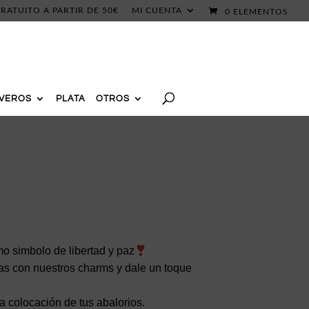
RATUITO A PARTIR DE 50€
MI CUENTA
0 ELEMENTOS
AVEROS
PLATA
OTROS
mo simbolo de libertad y paz
tas con nuestros charms y dale un toque
la colocación de tus abalorios.