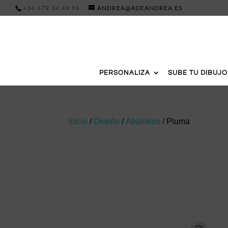
+34 679 34 49 96
ANDREA@ADEANDREA.ES
PERSONALIZA
SUBE TU DIBUJO
Inicio
/
Diseño
/
Abalorios
/ Pluma