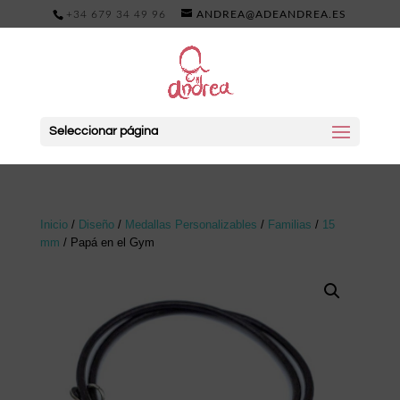
+34 679 34 49 96
ANDREA@ADEANDREA.ES
Seleccionar página
Inicio
/
Diseño
/
Medallas Personalizables
/
Familias
/
15
mm
/ Papá en el Gym