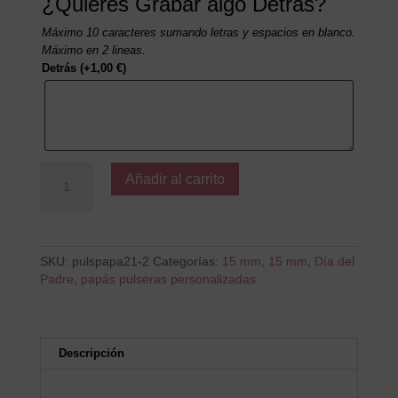
¿Quieres Grabar algo Detrás?
Máximo 10 caracteres sumando letras y espacios en blanco.
Máximo en 2 lineas.
Detrás
(+
1,00
€
)
Papá
Añadir al carrito
en
el
Gym
cantidad
SKU:
pulspapa21-2
Categorías:
15 mm
,
15 mm
,
Día del
Padre
,
papás pulseras personalizadas
Descripción