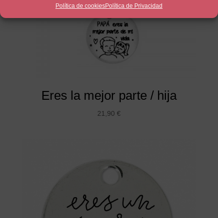
Política de cookies
Política de Privacidad
Eres la mejor parte / hija
21,90
€