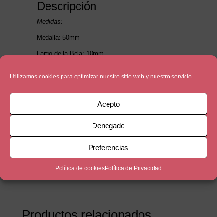
Descripción
Medidas:
Medalla: 50mm
Largo de la Bola: 10mm
Largo del nudo + bola: 50mm
Utilizamos cookies para optimizar nuestro sitio web y nuestro servicio.
Anilla: 30mm
Medida del llavero: 11,50cm
Acepto
Material:
Denegado
Medalla de Zamak bañada en 5 micras de plata
Resina de color
Preferencias
Cuero Marrón
Política de cookies
Política de Privacidad
Productos relacionados