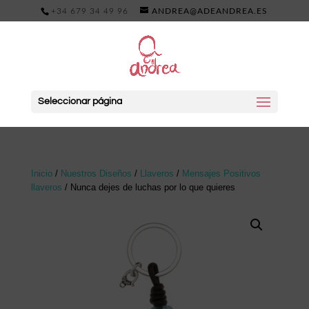
+34 679 34 49 96
ANDREA@ADEANDREA.ES
Seleccionar página
Inicio
/
Nuestros Diseños
/
Llaveros
/
Mensajes Positivos
llaveros
/ Nunca dejes de luchas por lo que quieres