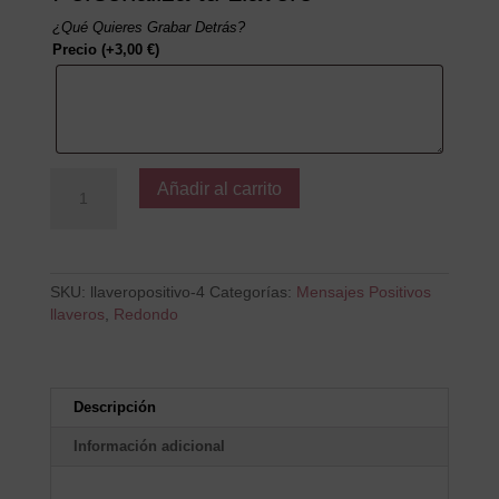
¿Qué Quieres Grabar Detrás?
Precio
(+
3,00
€
)
Nunca
Añadir al carrito
dejes
de
luchas
por
lo
SKU:
llaveropositivo-4
Categorías:
Mensajes Positivos
que
llaveros
,
Redondo
quieres
cantidad
Descripción
Información adicional