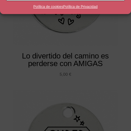
Política de cookies
Política de Privacidad
Lo divertido del camino es
perderse con AMIGAS
5,00
€