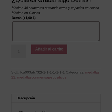
Máximo 40 caracteres sumando letras y espacios en blanco.
Máximo en 4 lineas.
Detrás
(+
1,00
€
)
No
Añadir al carrito
hay
progreso
sin
esfuerzo
cantidad
SKU:
fca993ab732f-1-1-1-1-1-1-1
Categorías:
medallas
22
,
medallasconmensajespositivos
Descripción