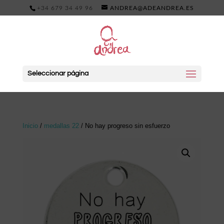
+34 679 34 49 96
ANDREA@ADEANDREA.ES
Seleccionar página
Inicio
/
medallas 22
/ No hay progreso sin esfuerzo