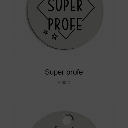
Super profe
5,00
€