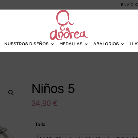
ENVÍO G
NUESTROS DISEÑOS
MEDALLAS
ABALORIOS
LL
Niños 5
34,90
€
Talla