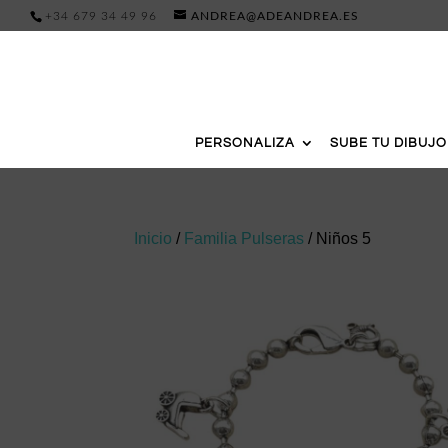
+34 679 34 49 96
ANDREA@ADEANDREA.ES
PERSONALIZA
SUBE TU DIBUJO
Inicio
/
Familia Pulseras
/ Niños 5