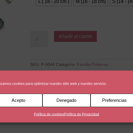
L ( 18 - 20 cm )
M (16 - 18 cm)
S (14 - 1
Niños
Añadir al carrito
5
cantidad
SKU:
P-0044
Categoría:
Familia Pulseras
lizamos cookies para optimizar nuestro sitio web y nuestro servicio.
al
Acepto
Denegado
Preferencias
Política de cookies
Política de Privacidad