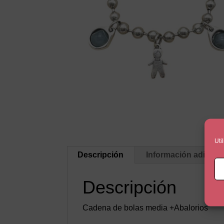
Uti
Descripción
Información adicion
Descripción
Cadena de bolas media +Abalorios