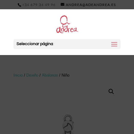
+34 679 34 49 96
ANDREA@ADEANDREA.ES
Seleccionar página
Inicio
/
Diseño
/
Abalorios
/ Niño