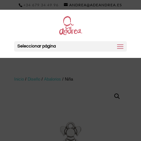
+34 679 34 49 96
ANDREA@ADEANDREA.ES
Seleccionar página
Inicio
/
Diseño
/
Abalorios
/ Niña