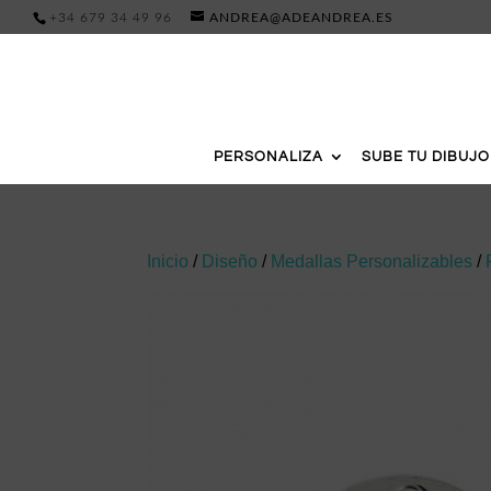
+34 679 34 49 96
ANDREA@ADEANDREA.ES
PERSONALIZA
SUBE TU DIBUJO
Inicio
/
Diseño
/
Medallas Personalizables
/