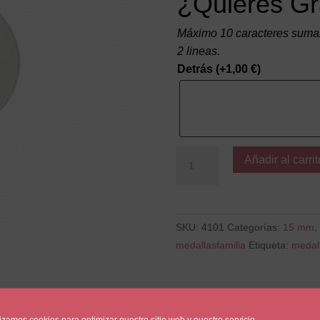
¿Quieres Gr
Máximo 10 caracteres suman
2 lineas.
Detrás
(+
1,00
€
)
Niña
Añadir al carrit
con
Lazo
cantidad
SKU:
4101
Categorías:
15 mm
,
medallasfamilia
Etiqueta:
medal
lizamos cookies para optimizar nuestro sitio web y nuestro servicio.