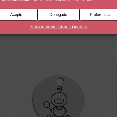
Acepto
Denegado
Preferencias
a. Personalizada a una cara con dibujos de la familia y posib
Política de cookies
Política de Privacidad