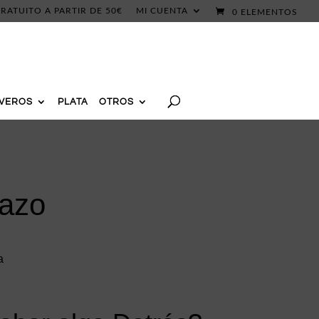
RATUITO A PARTIR DE 50€
MI CUENTA
0 ELEMENTOS
AVEROS
PLATA
OTROS
Lazo
a