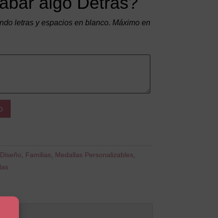
abar algo Detrás?
do letras y espacios en blanco. Máximo en
o
Diseño
,
Familias
,
Medallas Personalizables
,
las