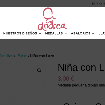
ENVÍO G
NUESTROS DISEÑOS
MEDALLAS
ABALORIOS
LL
Familias
/
15 mm
/ Niña con Lazo
Niña con 
3,00
€
Medalla pequeña dibujo niñ