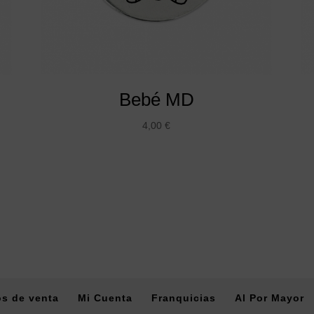
Bebé MD
4,00
€
s de venta
Mi Cuenta
Franquicias
Al Por Mayor