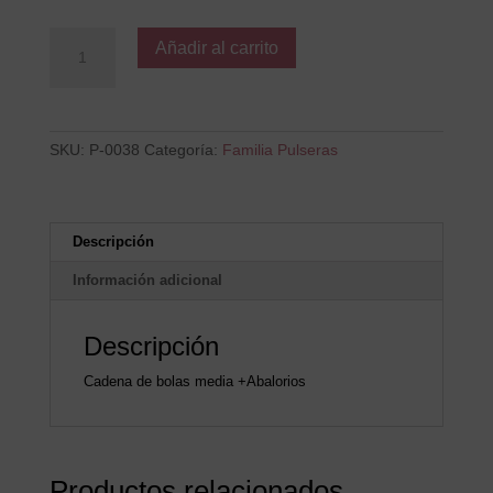
Niña
Añadir al carrito
3
cantidad
SKU:
P-0038
Categoría:
Familia Pulseras
Descripción
Información adicional
Descripción
Cadena de bolas media +Abalorios
Productos relacionados