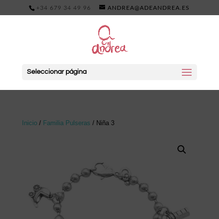
+34 679 34 49 96
ANDREA@ADEANDREA.ES
Seleccionar página
Inicio
/
Familia Pulseras
/ Niña 3