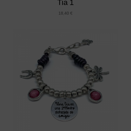
Tia 1
18,40
€