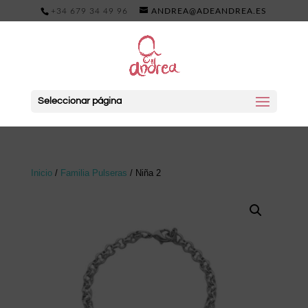
+34 679 34 49 96
ANDREA@ADEANDREA.ES
Seleccionar página
Inicio
/
Familia Pulseras
/ Niña 2