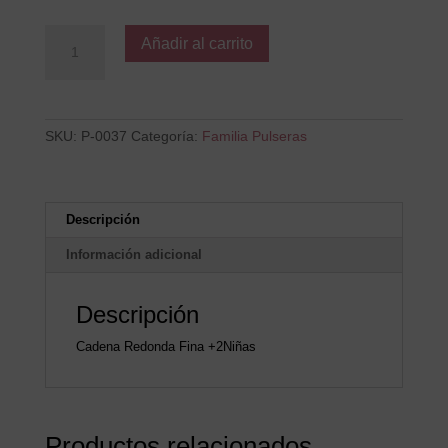
Niña
Añadir al carrito
2
cantidad
SKU:
P-0037
Categoría:
Familia Pulseras
Descripción
Información adicional
Descripción
Cadena Redonda Fina +2Niñas
Productos relacionados