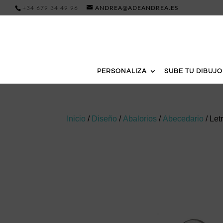
+34 679 34 49 96
ANDREA@ADEANDREA.ES
PERSONALIZA
SUBE TU DIBUJO
Inicio
/
Diseño
/
Abalorios
/
Abecedario
/ Let