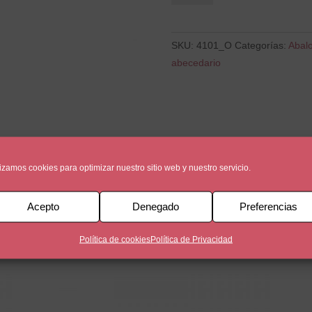
cantidad
SKU:
4101_O
Categorías:
Abalo
abecedario
lizamos cookies para optimizar nuestro sitio web y nuestro servicio.
Acepto
Denegado
Preferencias
Política de cookies
Política de Privacidad