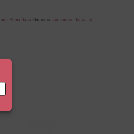
rios
,
Abecedario
Etiquetas:
abecedario
,
letras| a|