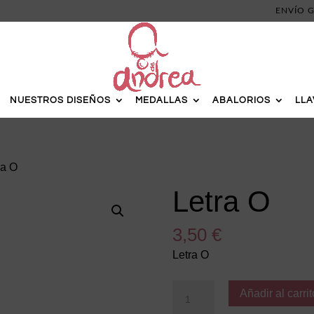
ENVÍO G
NUESTROS DISEÑOS
MEDALLAS
ABALORIOS
LL
ra O
Letra O
3,50
€
Letra O
Letra
Añadir al carrit
O