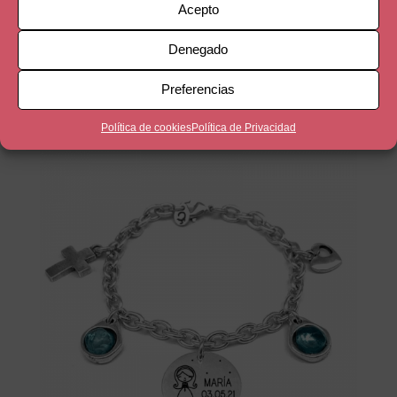
Acepto
2 nudos de doble vuelta corredizos
Denegado
Preferencias
Productos relacionados
Política de cookies
Política de Privacidad