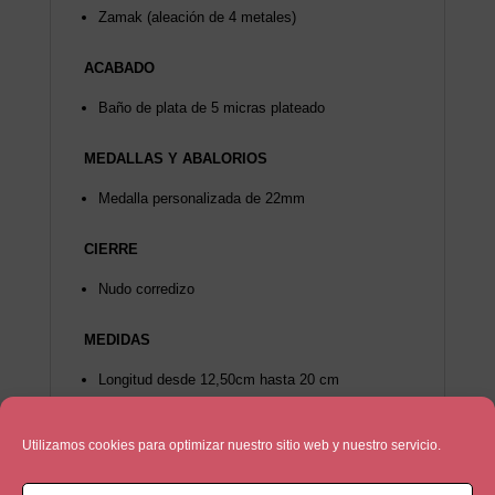
Zamak (aleación de 4 metales)
ACABADO
Baño de plata de 5 micras plateado
MEDALLAS Y ABALORIOS
Medalla personalizada de 22mm
CIERRE
Nudo corredizo
MEDIDAS
Longitud desde 12,50cm hasta 20 cm
DETALLES
Utilizamos cookies para optimizar nuestro sitio web y nuestro servicio.
2 bolas plateadas de 6mm de diámetro
2 nudos de doble vuelta fijos