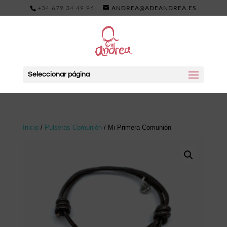
+34 679 34 49 96
ANDREA@ADEANDREA.ES
Seleccionar página
Inicio
/
Pulseras Comunión
/ Mi Primera Comunión