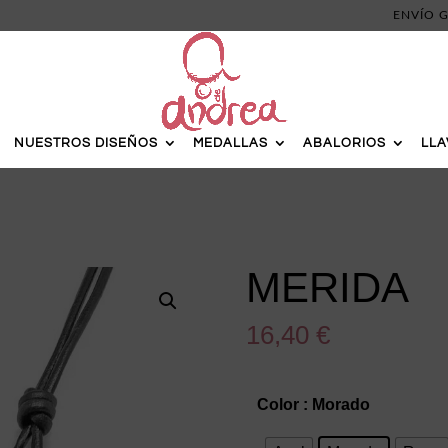
ENVÍO G
NUESTROS DISEÑOS
MEDALLAS
ABALORIOS
LL
MERIDA
16,40
€
Color
: Morado