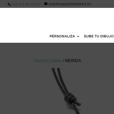
+34 679 34 49 96
ANDREA@ADEANDREA.ES
PERSONALIZA
SUBE TU DIBUJO
Inicio
/
Collares
/ MERIDA