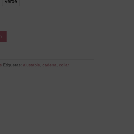
Verde
o
s
Etiquetas:
ajustable
,
cadena
,
collar