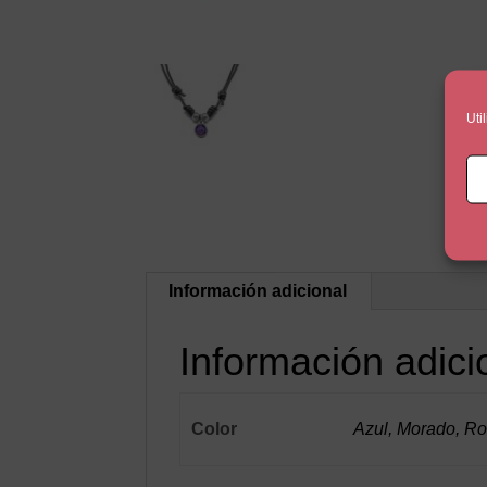
Uti
Información adicional
Información adici
Color
Azul, Morado, Ro