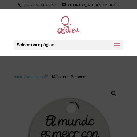
+34 679 34 49 96
ANDREA@ADEANDREA.ES
Seleccionar página
Inicio
/
medallas 22
/ Mejor con Personas