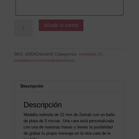
Mejor
Añadir al carrito
con
Personas
cantidad
SKU:
ef30424ecb40
Categorías:
medallas 22
,
medallasconmensajespositivos
Descripción
Descripción
Medalla redonda de 22 mm de Zamak con un baño
de plata de 5 micras. Una cara está personalizada
con una de nuestras frases y tienes la posibilidad
de grabar tu propio mensaje en la otra cara de la