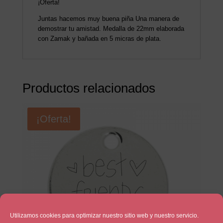
¡Oferta!
Juntas hacemos muy buena piña Una manera de
demostrar tu amistad. Medalla de 22mm elaborada
con Zamak y bañada en 5 micras de plata.
Productos relacionados
¡Oferta!
Utilizamos cookies para optimizar nuestro sitio web y nuestro servicio.