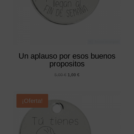
Un aplauso por esos buenos
propositos
El
El
5,00
€
1,00
€
precio
precio
original
actual
era:
es:
¡Oferta!
5,00 €.
1,00 €.