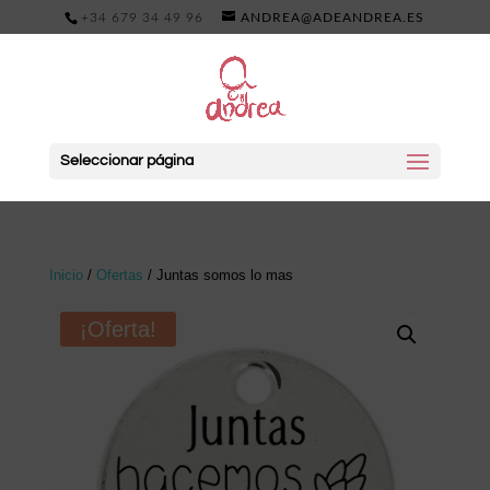
+34 679 34 49 96
ANDREA@ADEANDREA.ES
Seleccionar página
Inicio
/
Ofertas
/ Juntas somos lo mas
¡Oferta!