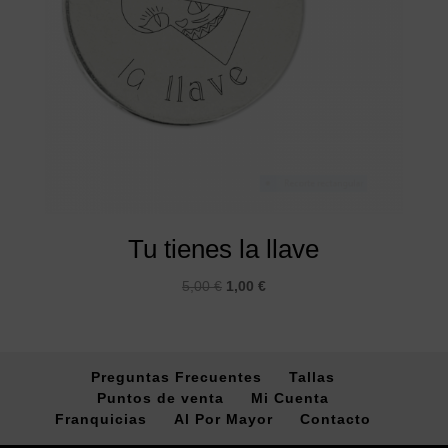
Tu tienes la llave
El
El
5,00
€
1,00
€
precio
precio
original
actual
era:
es:
5,00 €.
1,00 €.
Preguntas Frecuentes
Tallas
Puntos de venta
Mi Cuenta
Franquicias
Al Por Mayor
Contacto