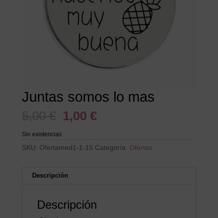
Juntas somos lo mas
El
El
5,00
€
1,00
€
precio
precio
original
actual
Sin existencias
era:
es:
SKU:
Ofertamed1-1-15
Categoría:
Ofertas
5,00 €.
1,00 €.
Descripción
Descripción