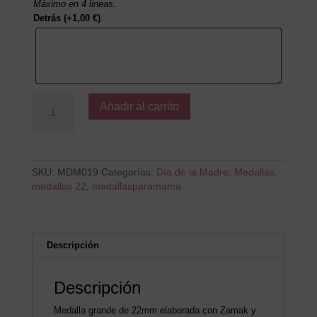
Máximo en 4 lineas.
Detrás
(+
1,00
€
)
Mami,
Añadir al carrito
te
lo
mereces
todo
y
SKU:
MDM019
Categorías:
Día de la Madre
,
Medallas
,
un
medallas 22
,
medallasparamama
poquito
más
cantidad
Descripción
Descripción
Medalla grande de 22mm elaborada con Zamak y