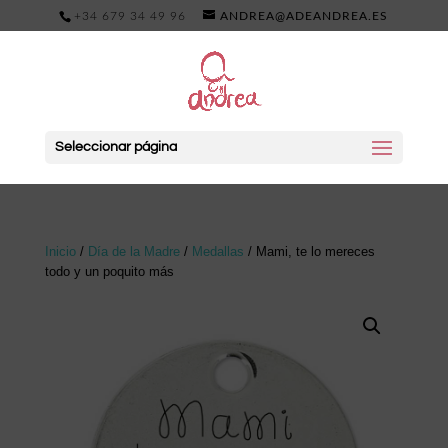
+34 679 34 49 96
ANDREA@ADEANDREA.ES
Seleccionar página
Inicio
/
Día de la Madre
/
Medallas
/ Mami, te lo mereces
todo y un poquito más