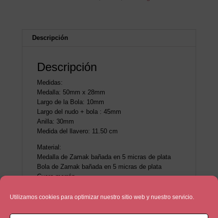
Descripción
Descripción
Medidas:
Medalla: 50mm x 28mm
Largo de la Bola: 10mm
Largo del nudo + bola : 45mm
Anilla: 30mm
Medida del llavero: 11.50 cm
Material:
Medalla de Zamak bañada en 5 micras de plata
Bola de Zamak bañada en 5 micras de plata
Cuero marrón
Utilizamos cookies para optimizar nuestro sitio web y nuestro servicio.