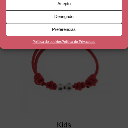
Productos relacionados
Acepto
Denegado
¡Oferta!
Preferencias
Política de cookies
Política de Privacidad
Kids