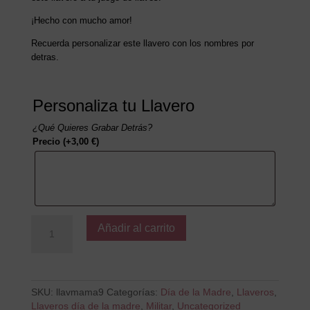
¡Hecho con mucho amor!
Recuerda personalizar este llavero con los nombres por
detras.
Personaliza tu Llavero
¿Qué Quieres Grabar Detrás?
Precio
(+
3,00
€
)
Mamá
Añadir al carrito
te
queremos
hasta
la
luna
SKU:
llavmama9
Categorías:
Día de la Madre
,
Llaveros
,
cantidad
Llaveros día de la madre
,
Militar
,
Uncategorized