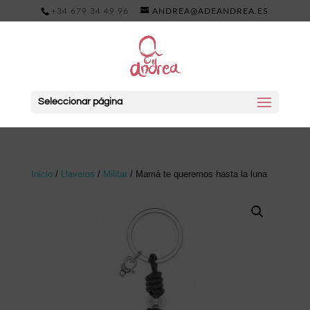
+34 679 34 49 96
ANDREA@ADEANDREA.ES
Seleccionar página
Inicio
/
Llaveros
/
Militar
/ Mamá te queremos hasta la luna