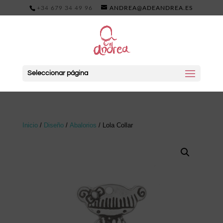
+34 679 34 49 96
ANDREA@ADEANDREA.ES
Seleccionar página
Inicio
/
Diseño
/
Abalorios
/ Lola Collar