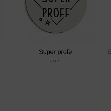
Super profe
5,00
€