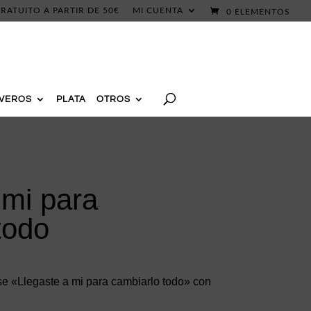
RATUITO A PARTIR DE 50€
MI CUENTA
0 ELEMENTOS
AVEROS
PLATA
OTROS
 mi para
todo
rase «Llegaste a mi para cambiarlo todo» con