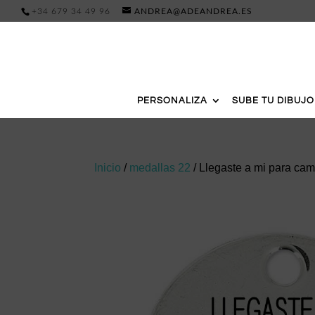
+34 679 34 49 96
ANDREA@ADEANDREA.ES
PERSONALIZA
SUBE TU DIBUJO
Inicio
/
medallas 22
/ Llegaste a mi para cam