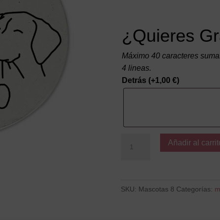
¿Quieres Gr
Máximo 40 caracteres suman
4 lineas.
Detrás
(+
1,00
€
)
Llegaste
Añadir al carrit
a
mi
para
cambiarlo
SKU:
Mascotas 8
Categorías:
m
todo
cantidad