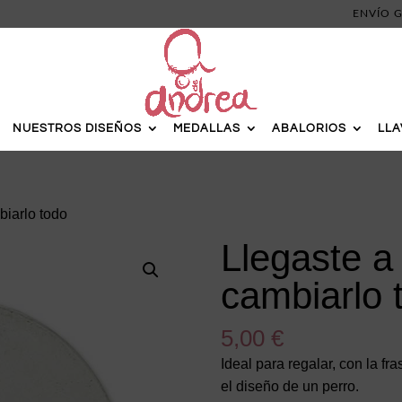
ENVÍO G
NUESTROS DISEÑOS
MEDALLAS
ABALORIOS
LL
biarlo todo
Llegaste a
cambiarlo 
5,00
€
Ideal para regalar, con la f
el diseño de un perro.