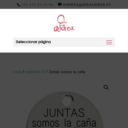
+34 679 34 49 96
ANDREA@ADEANDREA.ES
Seleccionar página
Inicio
/
medallas 22
/ Juntas somos la caña