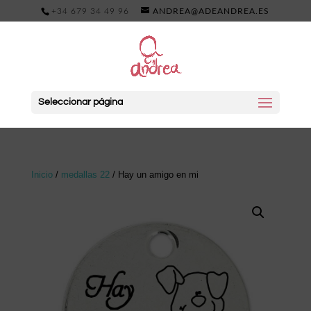
+34 679 34 49 96
ANDREA@ADEANDREA.ES
Seleccionar página
Inicio
/
medallas 22
/ Hay un amigo en mi