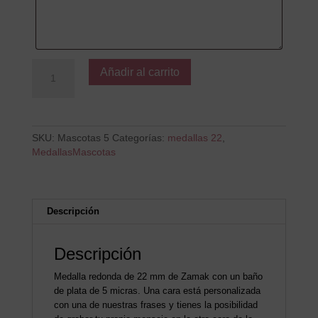
Hay
Añadir al carrito
un
amigo
en
mi
cantidad
SKU:
Mascotas 5
Categorías:
medallas 22
,
MedallasMascotas
Descripción
Descripción
Medalla redonda de 22 mm de Zamak con un baño
de plata de 5 micras. Una cara está personalizada
con una de nuestras frases y tienes la posibilidad