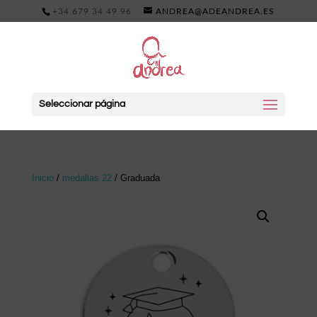
+34 679 34 49 96
ANDREA@ADEANDREA.ES
Seleccionar página
Inicio
/
medallas 22
/ Graduada