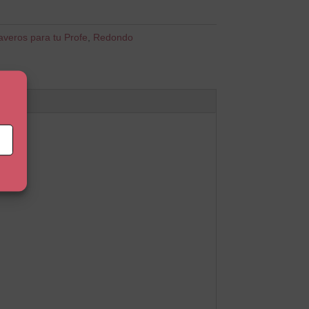
averos para tu Profe
,
Redondo