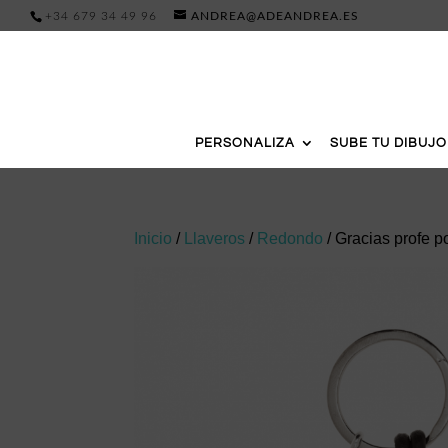
+34 679 34 49 96
ANDREA@ADEANDREA.ES
PERSONALIZA
SUBE TU DIBUJO
Inicio
/
Llaveros
/
Redondo
/ Gracias profe po