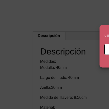
Descripción
Uti
Descripción
Medidas:
Medalla: 40mm
Largo del nudo: 40mm
Anilla:30mm
Medida del llavero: 9,50cm
Material: