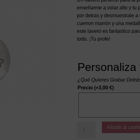
enseñarme a volar alto y tu p
por detras y desmuestrale a 
cuerron marrón y una medal
este lavero es fantastico pa
todo. ¡Tu profe!
Personaliza 
¿Qué Quieres Grabar Detrá
Precio
(+
3,00
€
)
Gracias
Añadir al carrit
profe