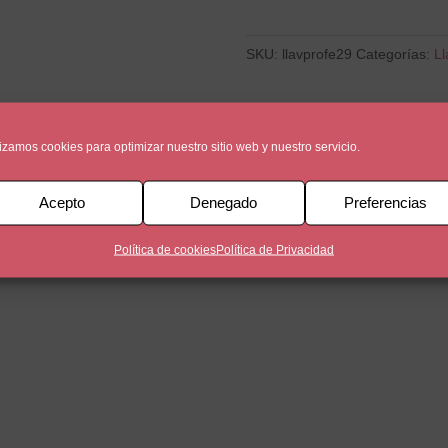
por
enseñarme
a
SKU:
llavprofe29
Categorías:
Ll
volar
alto
y
lizamos cookies para optimizar nuestro sitio web y nuestro servicio.
por
tu
Acepto
Denegado
Preferencias
paciencia
infinita
Política de cookies
Política de Privacidad
cantidad