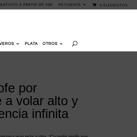
RATUITO A PARTIR DE 50€
MI CUENTA
0 ELEMENTOS
AVEROS
PLATA
OTROS
ofe por
a volar alto y
encia infinita
 persona que más sabe. ‘Cuando profe por