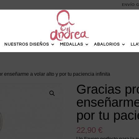
ENVÍO G
NUESTROS DISEÑOS
MEDALLAS
ABALORIOS
LL
r enseñarme a volar alto y por tu paciencia infinita
Gracias pr
enseñarme 
por tu paci
22,90
€
Un llavero perfecto para la