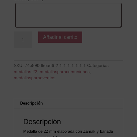
Gracias
Añadir al carrito
por
guiarnos
cantidad
SKU:
74e890d5eae6-2-1-1-1-1-1-1-1
Categorías:
medallas 22
,
medallasparacomuniones
,
medallasparaeventos
Descripción
Descripción
Medalla de 22 mm elaborada con Zamak y bañada