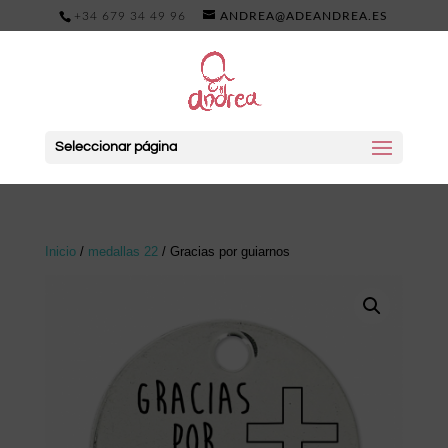
+34 679 34 49 96
ANDREA@ADEANDREA.ES
Seleccionar página
Inicio
/
medallas 22
/ Gracias por guiarnos