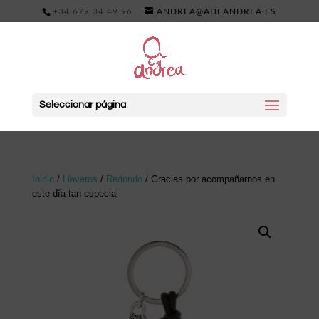
+34 679 34 49 96
ANDREA@ADEANDREA.ES
Seleccionar página
Inicio
/
Llaveros
/
Redondo
/ Gracias por acompañarnos en
este día tan especial