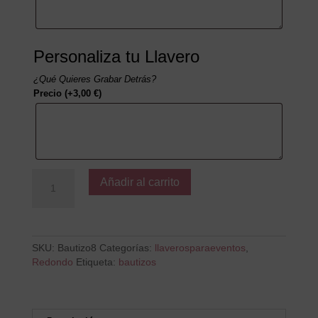
Personaliza tu Llavero
¿Qué Quieres Grabar Detrás?
Precio
(+
3,00
€
)
Gracias
Añadir al carrito
por
acompañarnos
en
este
día
SKU:
Bautizo8
Categorías:
llaverosparaeventos
,
tan
Redondo
Etiqueta:
bautizos
especial
cantidad