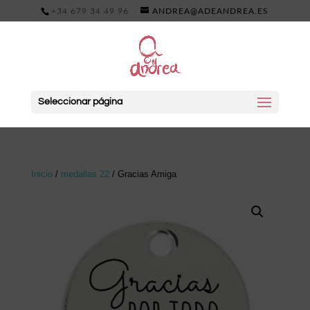
+34 679 34 49 96
ANDREA@ADEANDREA.ES
Seleccionar página
Inicio
/
medallas 22
/ Gracias Amiga