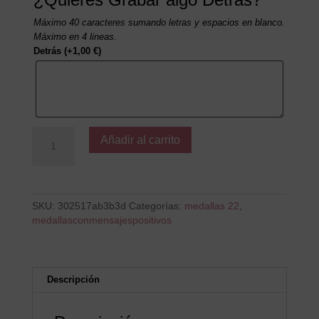
Máximo 40 caracteres sumando letras y espacios en blanco.
Máximo en 4 lineas.
Detrás
(+
1,00
€
)
Todo
Añadir al carrito
esfuerzo
tiene
su
recompensa
cantidad
SKU:
302517ab3b3d
Categorías:
medallas 22
,
medallasconmensajespositivos
Descripción