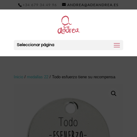
+34 679 34 49 96
ANDREA@ADEANDREA.ES
Seleccionar página
Inicio
/
medallas 22
/ Todo esfuerzo tiene su recompensa