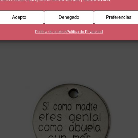
Acepto
Denegado
Preferencias
Zamak y bañada en 5 micras con la frase ‘ Eres una mamá incr
Política de cookies
Política de Privacidad