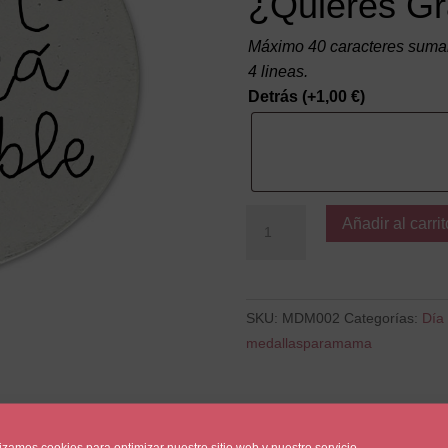
¿Quieres Gr
Máximo 40 caracteres suman
4 lineas.
Detrás
(+
1,00
€
)
Eres
Añadir al carrit
una
mamá
increible
cantidad
SKU:
MDM002
Categorías:
Día
medallasparamama
lizamos cookies para optimizar nuestro sitio web y nuestro servicio.