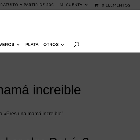
RATUITO A PARTIR DE 50€
MI CUENTA
0 ELEMENTOS
AVEROS
PLATA
OTROS
amá increible
o «Eres una mamá increible”