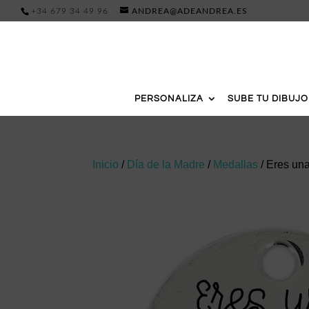
+34 679 34 49 96
ANDREA@ADEANDREA.ES
PERSONALIZA
SUBE TU DIBUJO
Inicio
/
Día de la Madre
/
Medallas
/ Eres un