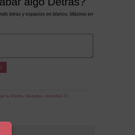
abar algo Detrás?
do letras y espacios en blanco. Máximo en
o
 de la Madre
,
Medallas
,
medallas 22
,