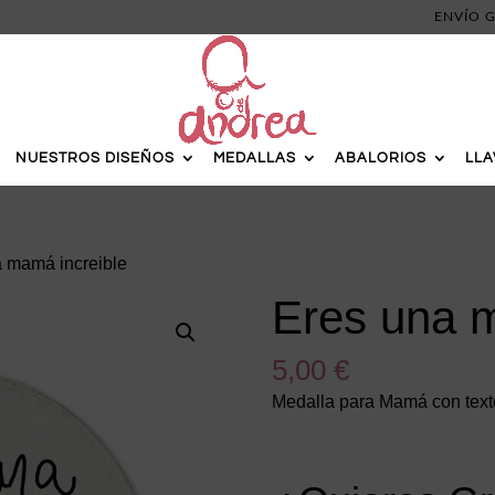
ENVÍO G
NUESTROS DISEÑOS
MEDALLAS
ABALORIOS
LL
a mamá increible
Eres una m
5,00
€
Medalla para Mamá con text