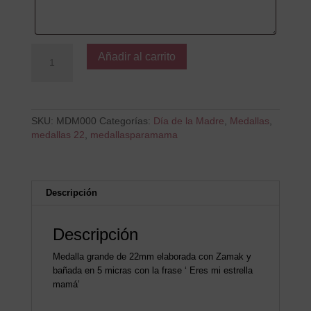
Eres
Añadir al carrito
mi
estrella
mamá
cantidad
SKU:
MDM000
Categorías:
Día de la Madre
,
Medallas
,
medallas 22
,
medallasparamama
Descripción
Descripción
Medalla grande de 22mm elaborada con Zamak y
bañada en 5 micras con la frase ‘ Eres mi estrella
mamá’