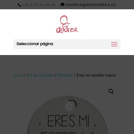
+34 679 34 49 96
ANDREA@ADEANDREA.ES
Seleccionar página
Inicio
/
Día de la Madre
/
Medallas
/ Eres mi estrella mamá