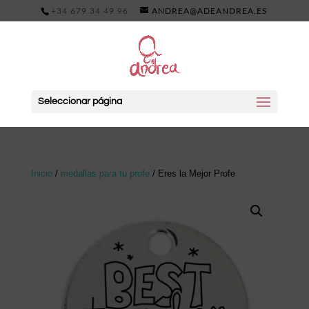
+34 679 34 49 96
ANDREA@ADEANDREA.ES
Seleccionar página
Inicio
/
medallas para tu profe
/ Eres la Mejor Profe