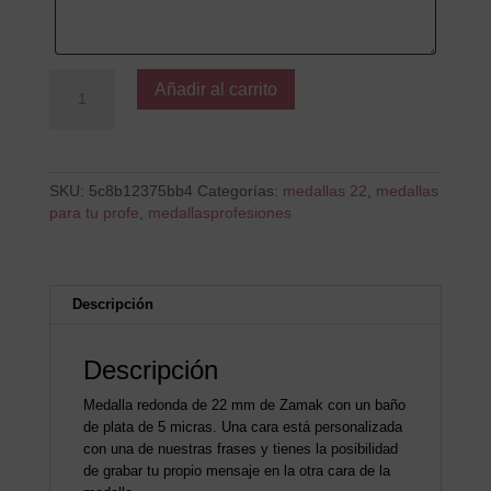
Eres
Añadir al carrito
la
Mejor
Profe
cantidad
SKU:
5c8b12375bb4
Categorías:
medallas 22
,
medallas
para tu profe
,
medallasprofesiones
Descripción
Descripción
Medalla redonda de 22 mm de Zamak con un baño
de plata de 5 micras. Una cara está personalizada
con una de nuestras frases y tienes la posibilidad
de grabar tu propio mensaje en la otra cara de la