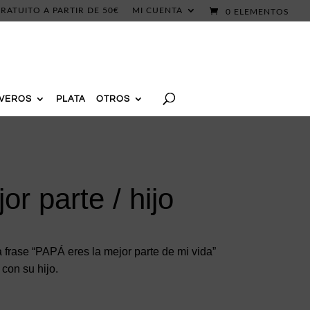
RATUITO A PARTIR DE 50€
MI CUENTA
0 ELEMENTOS
AVEROS
PLATA
OTROS
or parte / hijo
 frase “PAPÁ eres la mejor parte de mi vida”
 con su hijo.