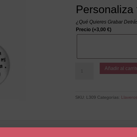
Personaliza 
¿Qué Quieres Grabar Detrá
Precio
(+
3,00
€
)
Eres
Añadir al carrit
la
mejor
parte
/
SKU:
L309
Categorías:
Llaveros
hijo
cantidad