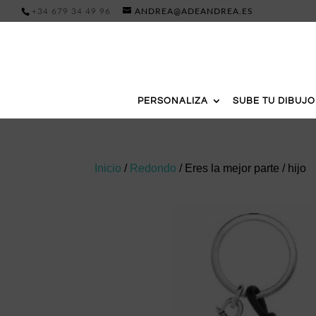
+34 679 34 49 96
ANDREA@ADEANDREA.ES
PERSONALIZA
SUBE TU DIBUJO
Inicio
/
Redondo
/ Eres la mejor parte / hijo