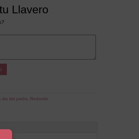
tu Llavero
s?
o
 dia del padre
,
Redondo