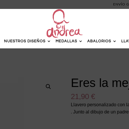
ENVÍO G
NUESTROS DISEÑOS
MEDALLAS
ABALORIOS
LL
Eres la mej
21,90
€
Llavero personalizado con la
. Junto al dibujo de un padre