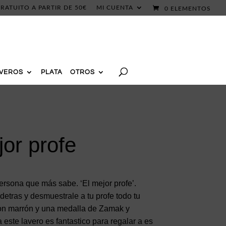
RATUITO A PARTIR DE 50€
MI CUENTA
0 ELEMENTOS
AVEROS
PLATA
OTROS
jor profe
persona que más sabe. ‘El mejor profe’.
detras y desmuestrale a tu profe todo tu
ron marrón y una medalla de Zamak y
este lavero es fantastico para regalar a es