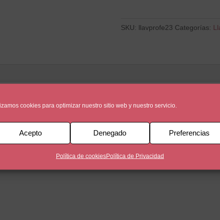
mejor
profe
cantidad
SKU:
llavprofe23
Categorías:
Ll
lizamos cookies para optimizar nuestro sitio web y nuestro servicio.
Acepto
Denegado
Preferencias
Política de cookies
Política de Privacidad