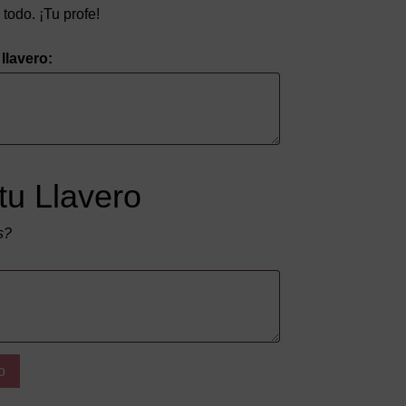
todo. ¡Tu profe!
llavero:
tu Llavero
s?
o