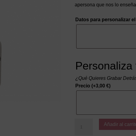
apersona que nos lo enseña 
Datos para personalizar el 
Personaliza 
¿Qué Quieres Grabar Detrá
Precio
(+
3,00
€
)
Eres
Añadir al carrit
el