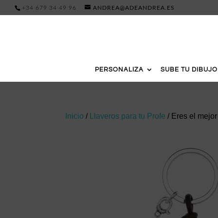
+34 679 34 49 96
ANDREA@ADEANDREA.ES
PERSONALIZA
SUBE TU DIBUJO
Inicio
/
Llaveros para tu Profe
/ Eres el mejor