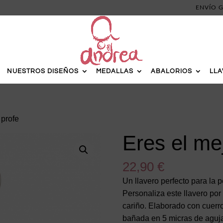
ENVÍO G
NUESTROS DISEÑOS
MEDALLAS
ABALORIOS
LL
 profe
Eres el me
22,90
€
Un llavero perfecto para la 
Personaliza este llavero por 
cariño. Elaborado con cuer
bañada en 5 micras de aguja 