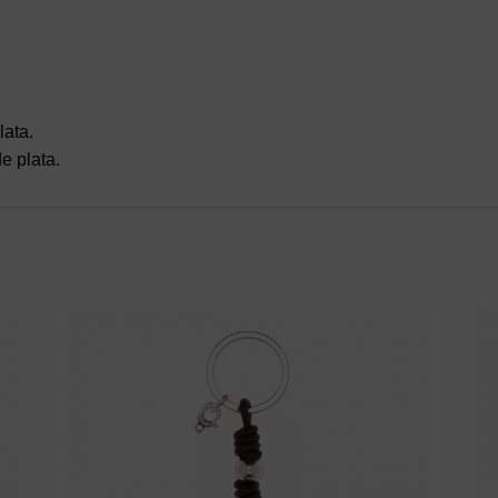
ata.
e plata.