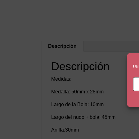
Descripción
Descripción
Uti
Medidas:
Medalla: 50mm x 28mm
Largo de la Bola: 10mm
Largo del nudo + bola: 45mm
Anilla:30mm