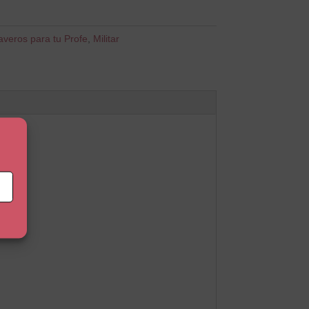
averos para tu Profe
,
Militar