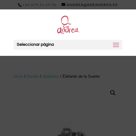
+34 679 34 49 96
ANDREA@ADEANDREA.ES
Seleccionar página
Inicio
/
Diseño
/
Abalorios
/ Elefante de la Suerte