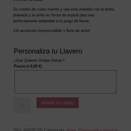
Su cordón de cuero marrón y une esta medalla con la bolita
plateada y la anilla en forma de espiral para sea
perfectamente adaptable a tu juego de llaves.
¡Un accesorio imprescindible y lleno de amor!
Personaliza tu Llavero
¿Qué Quieres Grabar Detrás?
Precio
(+
3,00
€
)
De
Añadir al carrito
todos
los
lugares
donde
he
SKU:
AMOR105
Categorías:
Amor
,
Enamorados llaveros