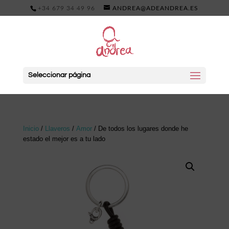
+34 679 34 49 96
ANDREA@ADEANDREA.ES
Seleccionar página
Inicio
/
Llaveros
/
Amor
/ De todos los lugares donde he
estado el mejor es a tu lado