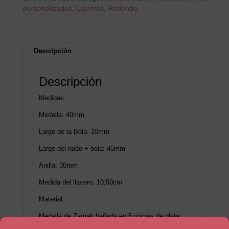
estado
personalizados
,
Llaveros
,
Redondo
el
mejor
es
a
Descripción
tu
lado
cantidad
Descripción
Medidas:
Medalla: 40mm
Largo de la Bola: 10mm
Largo del nudo + bola: 45mm
Anilla: 30mm
Medida del llavero: 10,50cm
Material:
Medalla de Zamak bañada en 5 micras de plata