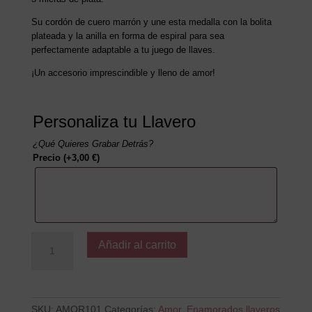
Su cordón de cuero marrón y une esta medalla con la bolita
plateada y la anilla en forma de espiral para sea
perfectamente adaptable a tu juego de llaves.
¡Un accesorio imprescindible y lleno de amor!
Personaliza tu Llavero
¿Qué Quieres Grabar Detrás?
Precio
(+
3,00
€
)
Daria
Añadir al carrito
la
vuelta
al
mundo
y
SKU:
AMOR101
Categorías:
Amor
,
Enamorados llaveros