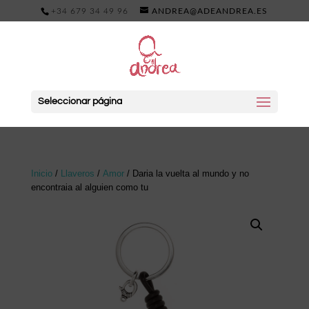
+34 679 34 49 96
ANDREA@ADEANDREA.ES
Seleccionar página
Inicio
/
Llaveros
/
Amor
/ Daria la vuelta al mundo y no
encontraia al alguien como tu