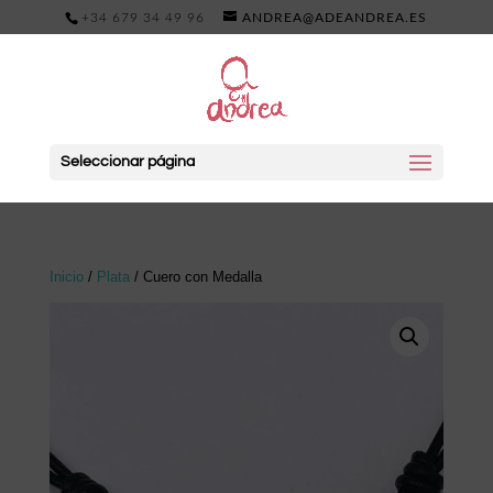
+34 679 34 49 96
ANDREA@ADEANDREA.ES
Seleccionar página
Inicio
/
Plata
/ Cuero con Medalla