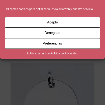
Utilizamos cookies para optimizar nuestro sitio web y nuestro servicio.
Acepto
Denegado
Bolas de Plata
Preferencias
39,90
€
Política de cookies
Política de Privacidad