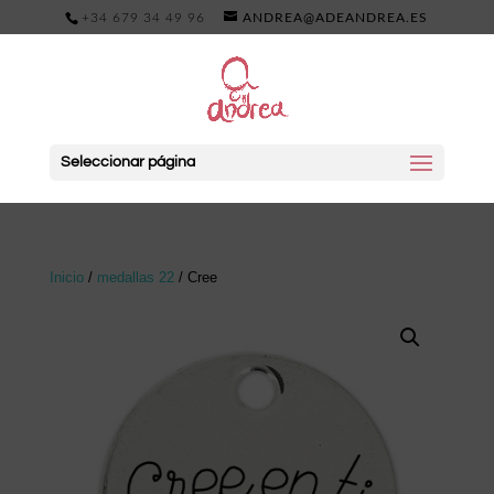
+34 679 34 49 96
ANDREA@ADEANDREA.ES
Seleccionar página
Inicio
/
medallas 22
/ Cree