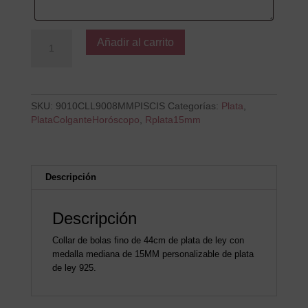
Colgante
Añadir al carrito
B
PISCIS
cantidad
SKU:
9010CLL9008MMPISCIS
Categorías:
Plata
,
PlataColganteHoróscopo
,
Rplata15mm
Descripción
Descripción
Collar de bolas fino de 44cm de plata de ley con
medalla mediana de 15MM personalizable de plata
de ley 925.