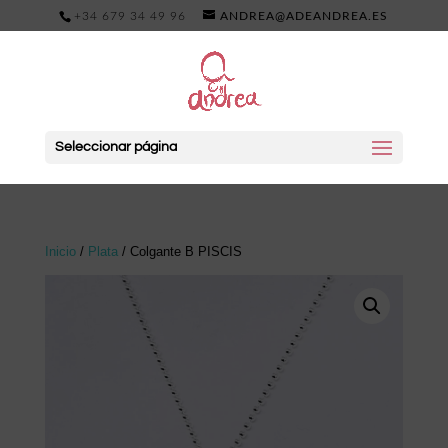
+34 679 34 49 96
ANDREA@ADEANDREA.ES
Seleccionar página
Inicio
/
Plata
/ Colgante B PISCIS