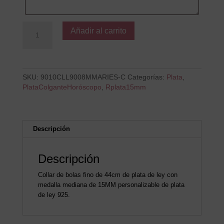
Colgante
Añadir al carrito
B
ARIES-
C
cantidad
SKU:
9010CLL9008MMARIES-C
Categorías:
Plata
,
PlataColganteHoróscopo
,
Rplata15mm
Descripción
Descripción
Collar de bolas fino de 44cm de plata de ley con
medalla mediana de 15MM personalizable de plata
de ley 925.