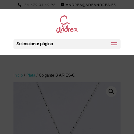
+34 679 34 49 96
ANDREA@ADEANDREA.ES
Seleccionar página
Inicio
/
Plata
/ Colgante B ARIES-C