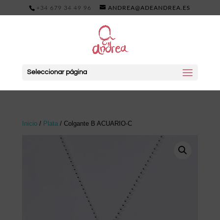
+34 679 34 49 96
ANDREA@ADEANDREA.ES
Seleccionar página
Inicio
/
Plata
/ Colgante B ACUARIO-C