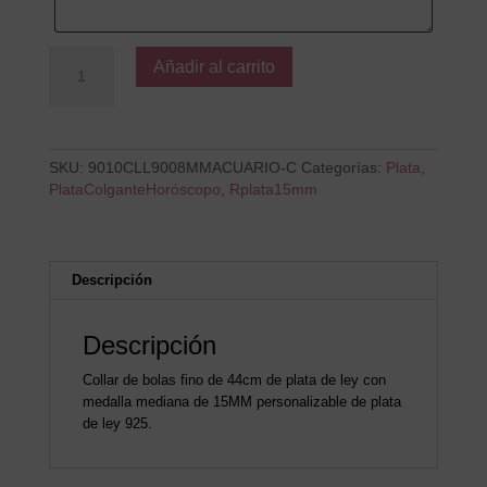
Colgante
Añadir al carrito
B
ACUARIO-
C
cantidad
SKU:
9010CLL9008MMACUARIO-C
Categorías:
Plata
,
PlataColganteHoróscopo
,
Rplata15mm
Descripción
Descripción
Collar de bolas fino de 44cm de plata de ley con
medalla mediana de 15MM personalizable de plata
de ley 925.