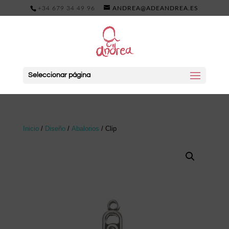
+34 679 34 49 96
ANDREA@ADEANDREA.ES
Seleccionar página
Inicio
/
Diseño
/
Abalorios
/ Clip