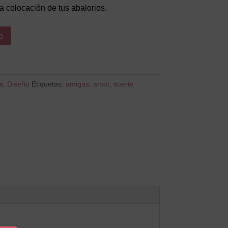
la colocación de tus abalorios.
o
s
,
Diseño
Etiquetas:
amigas
,
amor
,
suerte