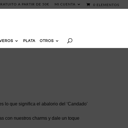
RATUITO A PARTIR DE 50€
MI CUENTA
0 ELEMENTOS
AVEROS
PLATA
OTROS
s lo que significa el abalorio del ‘Candado’
tas con nuestros charms y dale un toque