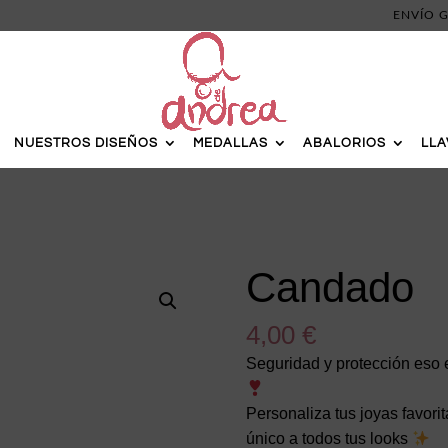
ENVÍO G
NUESTROS DISEÑOS
MEDALLAS
ABALORIOS
LL
Candado
4,00
€
Seguridad y protección eso e
Personaliza tus joyas favori
único a todos tus looks