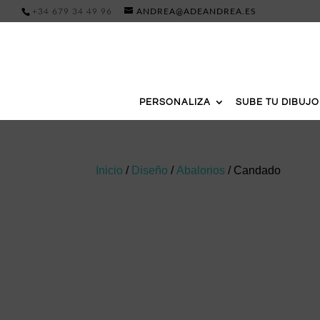
+34 679 34 49 96
ANDREA@ADEANDREA.ES
PERSONALIZA
SUBE TU DIBUJO
Inicio
/
Diseño
/
Abalorios
/ Candado