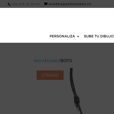
+34 679 34 49 96
ANDREA@ADEANDREA.ES
PERSONALIZA
SUBE TU DIBUJO
Inicio
/
Outlet
/ BOYS
¡Oferta!