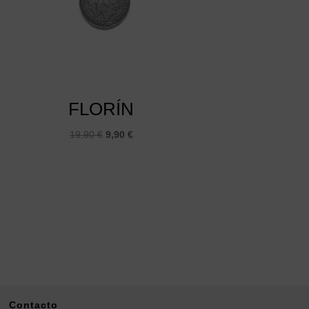
FLORÍN
El
El
19,90
€
9,90
€
precio
precio
original
actual
era:
es:
19,90 €.
9,90 €.
Contacto