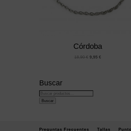
Córdoba
El
El
18,90
€
9,95
€
precio
precio
original
actual
era:
es:
Buscar
18,90 €.
9,95 €.
Buscar
por:
Buscar
Preguntas Frecuentes
Tallas
Punto