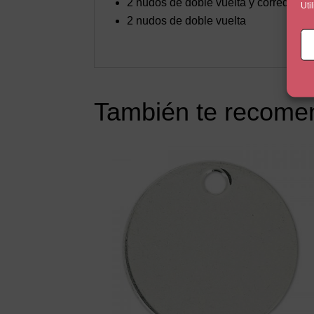
2 nudos de doble vuelta y corredizos
Uti
2 nudos de doble vuelta
También te recom