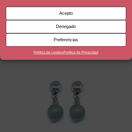
Acepto
IN LOVE
Denegado
14,90
€
Preferencias
Política de cookies
Política de Privacidad