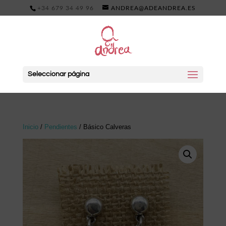
+34 679 34 49 96
ANDREA@ADEANDREA.ES
Seleccionar página
Inicio
/
Pendientes
/ Básico Calveras